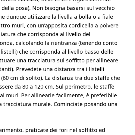
tà della posa). Non bisogna basarsi sul vecchio
 dunque utilizzare la livella a bolla o a fiale
attro muri, con un’apposita cordicella a polvere
iatura che corrisponda al livello del
conda, calcolando la rientranza (tenendo conto
istelli) che corrisponda al livello basso delle
tuare una tracciatura sul soffitto per allineare
tanti). Prevedete una distanza tra i listelli
i (60 cm di solito). La distanza tra due staffe che
sere da 80 a 120 cm. Sul perimetro, le staffe
i muri. Per allinearle facilmente, è preferibile
lla tracciatura murale. Cominciate posando una
rimento. praticate dei fori nel soffitto ed