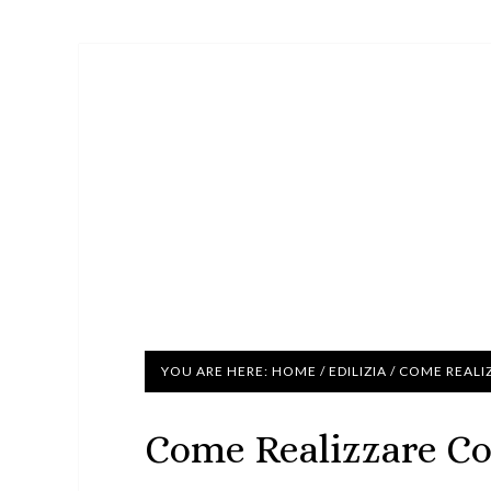
YOU ARE HERE:
HOME
/
EDILIZIA
/
COME REALIZ
Come Realizzare Con