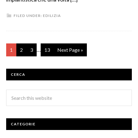
FILED UNDER:
EDILIZIA
…
1
2
3
13
Next Page »
CERCA
CATEGORIE