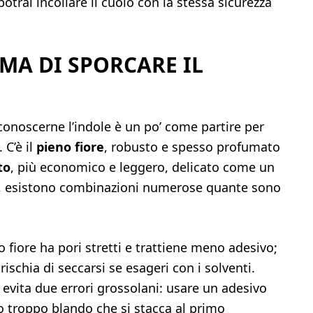
otrai incollare il cuoio con la stessa sicurezza
IMA DI SPORCARE IL
 conoscerne l’indole è un po’ come partire per
 C’è il
pieno fiore
, robusto e spesso profumato
to
, più economico e leggero, delicato come un
ue, esistono combinazioni numerose quante sono
o fiore ha pori stretti e trattiene meno adesivo;
schia di seccarsi se esageri con i solventi.
i evita due errori grossolani: usare un adesivo
o troppo blando che si stacca al primo