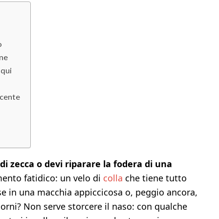
o
ene
 qui
ncente
i zecca o devi riparare la fodera di una
mento fatidico: un velo di
colla
che tiene tutto
sse in una macchia appiccicosa o, peggio ancora,
orni? Non serve storcere il naso: con qualche