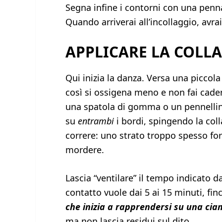
Segna infine i contorni con una penn
Quando arriverai all’incollaggio, avrai
APPLICARE LA COLL
Qui inizia la danza. Versa una piccola
così si ossigena meno e non fai cade
una spatola di gomma o un pennellino
su
entrambi
i bordi, spingendo la col
correre: uno strato troppo spesso fo
mordere.
Lascia “ventilare” il tempo indicato d
contatto vuole dai 5 ai 15 minuti, fi
che inizia a rapprendersi su una cia
ma non lascia residui sul dito.