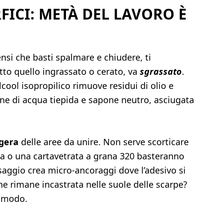
FICI: METÀ DEL LAVORO È
ensi che basti spalmare e chiudere, ti
utto quello ingrassato o cerato, va
sgrassato
.
cool isopropilico rimuove residui di olio e
one di acqua tiepida e sapone neutro, asciugata
ggera
delle aree da unire. Non serve scorticare
ata o una cartavetrata a grana 320 basteranno
ssaggio crea micro‑ancoraggi dove l’adesivo si
che rimane incastrata nelle suole delle scarpe?
o modo.