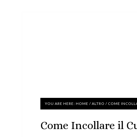
YOU ARE HERE:
HOME
/
ALTRO
/
COME INCOLLA
Come Incollare il C