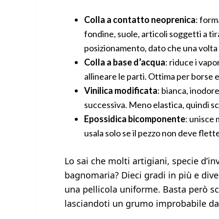
Colla a contatto neoprenica
: form
fondine, suole, articoli soggetti a t
posizionamento, dato che una volta u
Colla a base d’acqua
: riduce i vap
allineare le parti. Ottima per borse e
Vinilica modificata
: bianca, inodore
successiva. Meno elastica, quindi sco
Epossidica bicomponente
: unisce 
usala solo se il pezzo non deve flette
Lo sai che molti artigiani, specie d’i
bagnomaria? Dieci gradi in più e div
una pellicola uniforme. Basta però sc
lasciandoti un grumo improbabile da