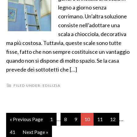
legno a giorno senza
corrimano. Un’altra soluzione
consiste nell’adottare una
scala a chiocciola, decorativa
ma più costosa. Tuttavia, queste scale sono tutte
fisse, fatto che non sempre costituisce un vantaggio
quando non si dispone di molto spazio. Se la casa
prevede dei sottotetti che […]
FILED UNDER:
EDILIZIA
…
…
« Previous Page
1
8
9
10
11
12
41
Next Page »