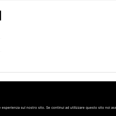
ILIAZIONE COME IL PROGRAMMA AFFILIAZIONE AMAZON EU, UN P
SIONE PUBBLICITARIA PUBBLICIZZANDO E FORNENDO LINK AL SIT
IL PRESENTE SITO RICEVE UN GUADAGNO PER CIASCUN ACQUIST
e esperienza sul nostro sito. Se continui ad utilizzare questo sito noi a