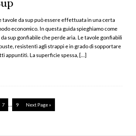
Sup
e tavole da sup può essere effettuata in una certa
n modo economico. In questa guida spieghiamo come
 da sup gonfiabile che perde aria. Le tavole gonfiabili
uste, resistenti agli strappi e in grado di sopportare
ti appuntiti. La superficie spessa, […]
…
7
9
Next Page »