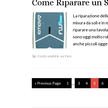
Come Riparare un 
La riparazione dell
misura da soli e i
riparare una tavola
sono oggi molto rob
anche piccoli ogget
FILED UNDER:
ALTRO
…
« Previous Page
1
3
4
5
6