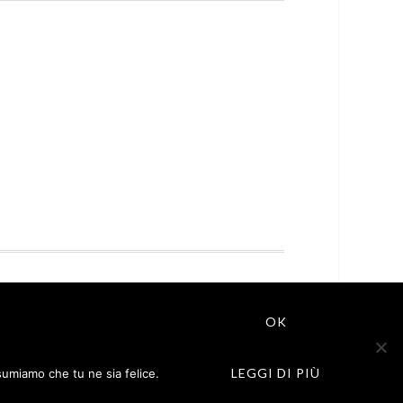
ROGRAMMA DI AFFILIAZIONE CHE PERMETTE
O AMAZON.IT. IN QUALITÀ DI AFFILIATO
OK
O IDONEO.
LEGGI DI PIÙ
ssumiamo che tu ne sia felice.