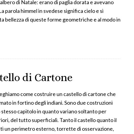
albero di Natale: erano di paglia dorata e avevano
 parola himmel in svedese significa cielo e si
cata bellezza di queste forme geometriche e al modo in
ello di Cartone
ieghiamo come costruire un castello di cartone che
ato in fortino degli indiani. Sono due costruzioni
 stesso capitolo in quanto variano soltanto per
iori, del tutto superficiali. Tanto il castello quanto il
ti un perimetro esterno, torrette di osservazione,