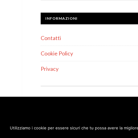
INFORMAZIONI
Contatti
Cookie Policy
Privacy
IL SITO PARTECIPA A PROGRAMMI DI AFF
AI SITI WEB DI PERCEPIRE UNA COMMIS
AMAZON, 
Utilizziamo i cookie per essere sicuri che tu possa avere la miglior