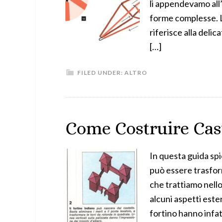
li appendevamo all’
forme complesse. La
riferisce alla deli
[…]
FILED UNDER:
ALTRO
Come Costruire Cast
In questa guida sp
può essere trasform
che trattiamo nello
alcuni aspetti ester
fortino hanno infat